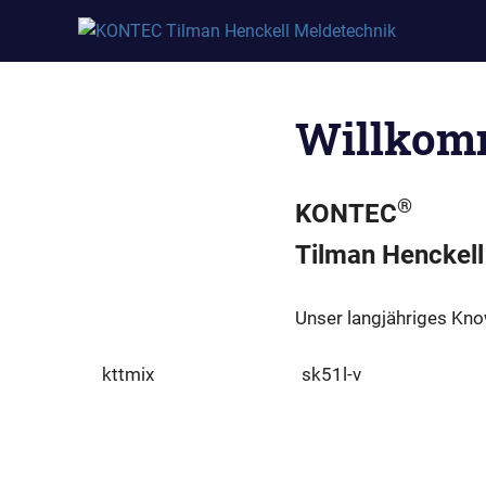
KON
Tilman
Zum
Henckell
Kont
Inhalt
Willkom
springen
und
Meld
®
KONTEC
Tilman Henckell
Unser langjähriges Kn