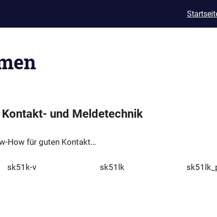
Startseit
TEC
akt-
men
etechnik
 Kontakt- und Meldetechnik
ow-How für guten Kontakt…